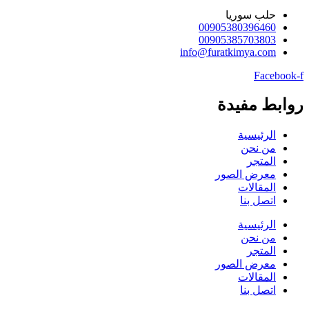
حلب سوريا
00905380396460
00905385703803
info@furatkimya.com
Facebook-f
روابط مفيدة
الرئيسية
من نحن
المتجر
معرض الصور
المقالات
اتصل بنا
الرئيسية
من نحن
المتجر
معرض الصور
المقالات
اتصل بنا