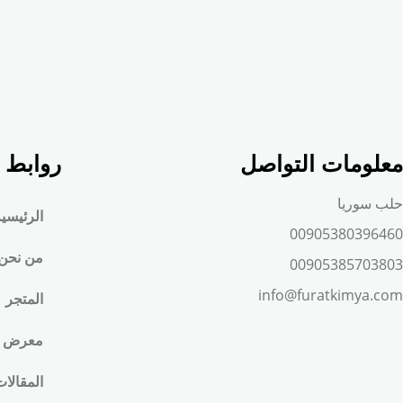
معلومات التواصل
روابط 
حلب سوريا
الرئيسي
00905380396460
من نحن
00905385703803
info@furatkimya.com
المتجر
معرض ا
المقالا